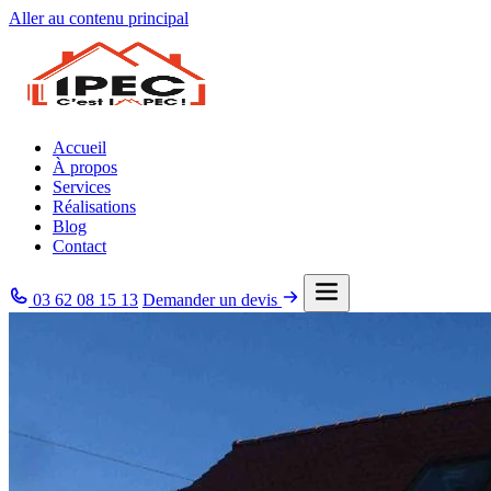
Aller au contenu principal
Accueil
À propos
Services
Réalisations
Blog
Contact
03 62 08 15 13
Demander un devis